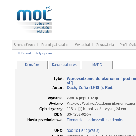
Strona główna
|
Przeglądaj katalog
|
Wyszukaj
|
Zestawienia
|
Profil użyt
<< Powrót do listy opisów
Domyślny
Karta katalogowa
MARC
Tytuł:
Wprowadzenie do ekonomii
/ pod re
al.]
Autor:
Dach, Zofia (1940- ). Red.
Wydanie:
Wyd. 4 popr. i uzup
Wydano:
Kraków : Wydaw. Akademii Ekonomicznej
Opis fizyczny:
116 s., [1] k. tabl. złoż. : wykr. ; 24 cm
ISBN:
83-7252-026-7
Hasła przedmiotowe:
Ekonomia - podręcznik akademicki
UKD:
330.101.542(075.8)