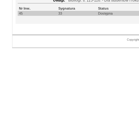
Uwagi:
Bibliogr. s. 115-116. - Dla studentów I ro
Nr Inw.
Sygnatura
Status
45
33
Dostępna
Copyrigh