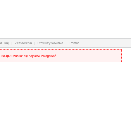
zukaj
|
Zestawienia
|
Profil użytkownika
|
Pomoc
BŁĄD!
Musisz się najpierw zalogować!